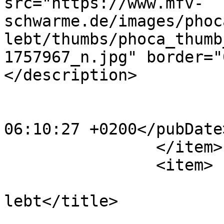
src="https://www.mfv-
schwarme.de/images/phoc
lebt/thumbs/phoca_thumb
1757967_n.jpg" border="
</description>

			<category>2014</category
			<pubDate>Sat, 15 Oct 202
06:10:27 +0200</pubDate>
		</item>

		<item>

			<title>Schwarme
lebt</title>

			<link>https://www.mfv