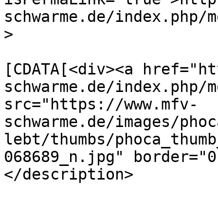
schwarme.de/index.php/m
>

			<description><
[CDATA[<div><a href="ht
schwarme.de/index.php/m
src="https://www.mfv-
schwarme.de/images/phoc
lebt/thumbs/phoca_thumb
068689_n.jpg" border="0
</description>

			<category>2014</category
			<pubDate>Sat, 15 Oct 202