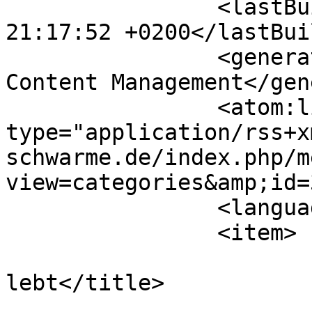
		<lastBuildDate>Fri, 07 Aug 2026 
21:17:52 +0200</lastBui
		<generator>Joomla! - Open Source 
Content Management</gen
		<atom:link rel="self" 
type="application/rss+x
schwarme.de/index.php/m
view=categories&amp;id=
		<language>de-de</language>

		<item>

			<title>Schwarme
lebt</title>

			<link>https://www.mfv