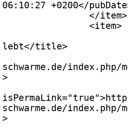
06:10:27 +0200</pubDate>
		</item>

		<item>

			<title>Schwarme
lebt</title>

			<link>https://www.mfv
schwarme.de/index.php/m
>

			<guid
isPermaLink="true">http
schwarme.de/index.php/m
>
