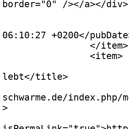
border="0" /></a></div>
			<category>2014</category
			<pubDate>Sat, 15 Oct 202
06:10:27 +0200</pubDate>
		</item>

		<item>

			<title>Schwarme
lebt</title>

			<link>https://www.mfv
schwarme.de/index.php/m
>

			<guid
isPermaLink="true">http