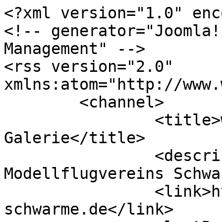
<?xml version="1.0" enc
<!-- generator="Joomla!
Management" -->

<rss version="2.0" 
xmlns:atom="http://www.
	<channel>

		<title>www.mfv-schwarme.de – 
Galerie</title>

		<description><![CDATA[Homepage des 
Modellflugvereins Schwa
		<link>https://www.mfv-
schwarme.de</link>
