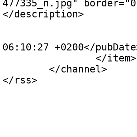
477335_n.jpg" border="0
</description>

			<category>2014</category
			<pubDate>Sat, 15 Oct 202
06:10:27 +0200</pubDate>
		</item>

	</channel>
