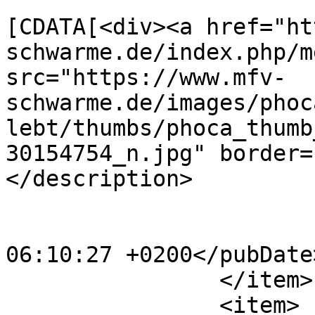
			<description><
[CDATA[<div><a href="ht
schwarme.de/index.php/m
src="https://www.mfv-
schwarme.de/images/phoc
lebt/thumbs/phoca_thumb
30154754_n.jpg" border=
</description>

			<category>2014</category
			<pubDate>Sat, 15 Oct 202
06:10:27 +0200</pubDate>
		</item>

		<item>
