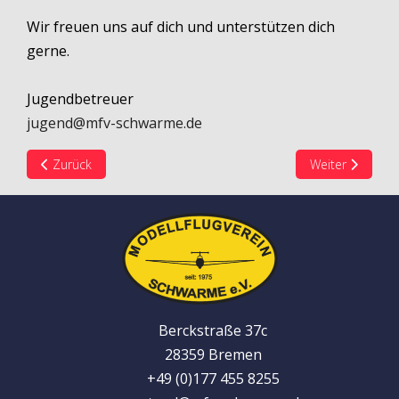
Wir freuen uns auf dich und unterstützen dich
gerne.
Jugendbetreuer
jugend@mfv-schwarme.de
Vorheriger Beitrag: Jugendlager 2017
Nächster Beitr
Zurück
Weiter
Berckstraße 37c
28359 Bremen
+49 (0)177 455 8255