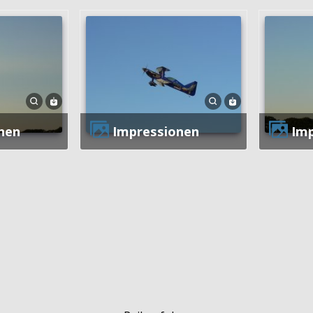
nen
Impressionen
Im